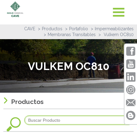
CAVE
Productos
Portafolio
Impermeabilizantes
Membranas Transitables
Vulkem OC810
VULKEM OC810
Productos