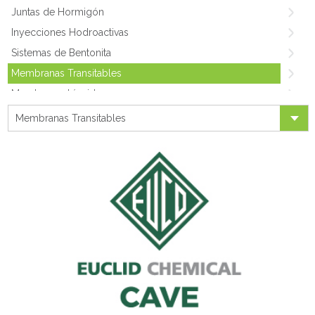
Juntas de Hormigón
Inyecciones Hodroactivas
Sistemas de Bentonita
Membranas Transitables
Membranas Líquidas
Tapajuntas y Drenes
Membranas Transitables
Acrílicos
Asfalticos
Cementicios
Cristalizantes
Poliméticos
Hidrorepelentes
Restauración de techos