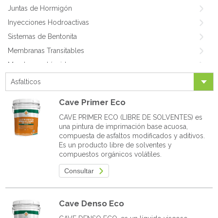
Juntas de Hormigón
Inyecciones Hodroactivas
Sistemas de Bentonita
Membranas Transitables
Membranas Líquidas
Tapajuntas y Drenes
Asfalticos
Acrílicos
Cave Primer Eco
Asfalticos
CAVE PRIMER ECO (LIBRE DE SOLVENTES) es
Cementicios
una pintura de imprimación base acuosa,
Cristalizantes
compuesta de asfaltos modificados y aditivos.
Es un producto libre de solventes y
Poliméticos
compuestos orgánicos volátiles.
Hidrorepelentes
Consultar
Restauración de techos
Cave Denso Eco