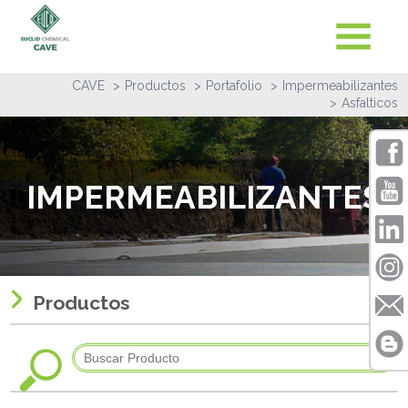
CAVE
Productos
Portafolio
Impermeabilizantes
Asfalticos
IMPERMEABILIZANTES
Productos