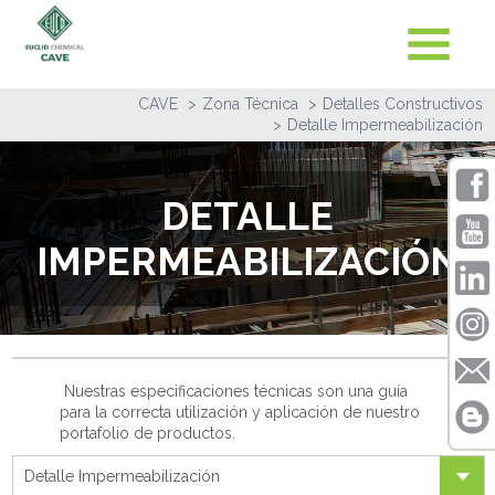
CAVE
Zona Técnica
Detalles Constructivos
Detalle Impermeabilización
DETALLE
IMPERMEABILIZACIÓN
Nuestras especificaciones técnicas son una guía
para la correcta utilización y aplicación de nuestro
portafolio de productos.
Detalle Impermeabilización