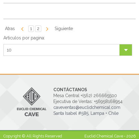
Atras
1
2
Siguiente
Articulos por pagina:
10
CONTÁCTANOS
Mesa Central +(562) 266665500
Ejecutiva de Ventas: +56958168954
caveventas@euclidchemical.com
Santa Isabel #585, Lampa • Chile
Copyright © All Rights Reserved
Euclid Chemical Cave • 2026