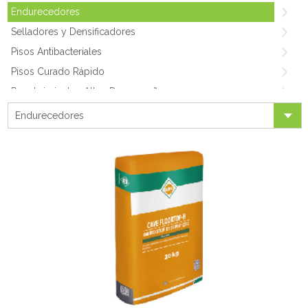
Endurecedores
Selladores y Densificadores
Pisos Antibacteriales
Pisos Curado Rápido
Recubrimientos Altos Desempeños
Morteros Reparación Pisos
Endurecedores