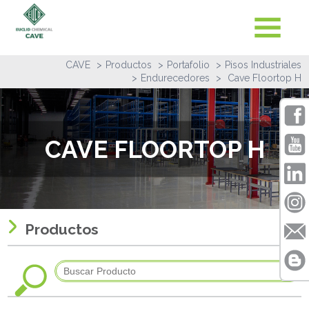
CAVE
Productos
Portafolio
Pisos Industriales
Endurecedores
Cave Floortop H
CAVE FLOORTOP H
Productos