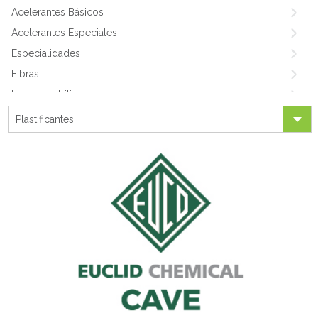
Acelerantes Básicos
Acelerantes Especiales
Especialidades
Fibras
Impermeabilizantes
Medio & Alto Rango
Plastificantes
Shotcrete
Plastificantes