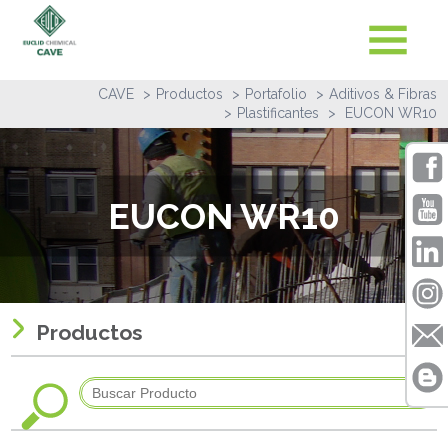
CAVE
Productos
Portafolio
Aditivos & Fibras
Plastificantes
EUCON WR10
EUCON WR10
Productos