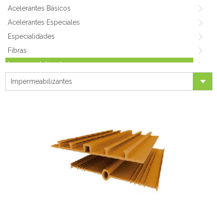
Acelerantes Básicos
Acelerantes Especiales
Especialidades
Fibras
Impermeabilizantes
Medio & Alto Rango
Impermeabilizantes
Shotcrete
Plastificantes