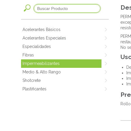
Des
PERMA
excep
resis
Acelerantes Básicos
PERMA
Acelerantes Especiales
resta
Especialidades
No se
Fibras
Us
Impermeabilizantes
De
Medio & Alto Rango
Im
Im
Shotcrete
Im
Plastificantes
Pre
Rollo