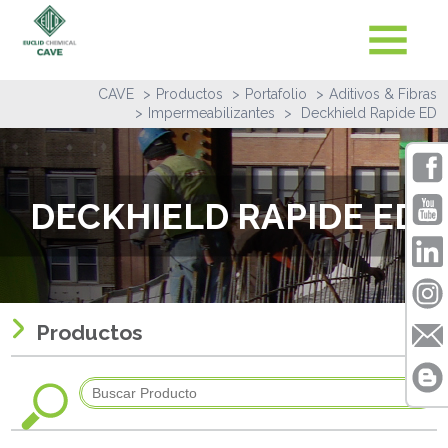
CAVE
Productos
Portafolio
Aditivos & Fibras
Impermeabilizantes
Deckhield Rapide ED
DECKHIELD RAPIDE ED
Productos