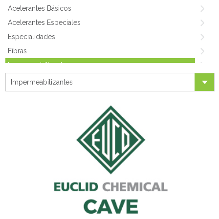
Acelerantes Básicos
Acelerantes Especiales
Especialidades
Fibras
Impermeabilizantes
Medio & Alto Rango
Impermeabilizantes
Shotcrete
Plastificantes