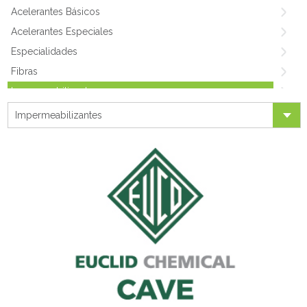
Acelerantes Básicos
Acelerantes Especiales
Especialidades
Fibras
Impermeabilizantes
Medio & Alto Rango
Impermeabilizantes
Shotcrete
Plastificantes