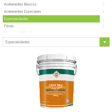
Acelerantes Básicos
Acelerantes Especiales
Especialidades
Fibras
Impermeabilizantes
Medio & Alto Rango
Especialidades
Shotcrete
Plastificantes