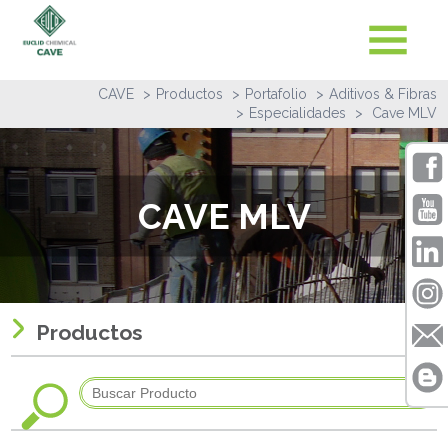
CAVE
Productos
Portafolio
Aditivos & Fibras
Especialidades
Cave MLV
CAVE MLV
Productos