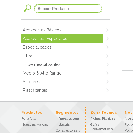
Acelerantes Básicos
Acelerantes Especiales
Especialidades
Fibras
Impermeabilizantes
Medio & Alto Rango
Shotcrete
Plastificantes
Productos
Segmentos
Zona Técnica
Nos
Portafolio
Infraestructura
Fichas Técnicas
Nues
Nuestras Marcas
Industria
Guías
Polít
Esquemáticas
Constructoras y
Polít