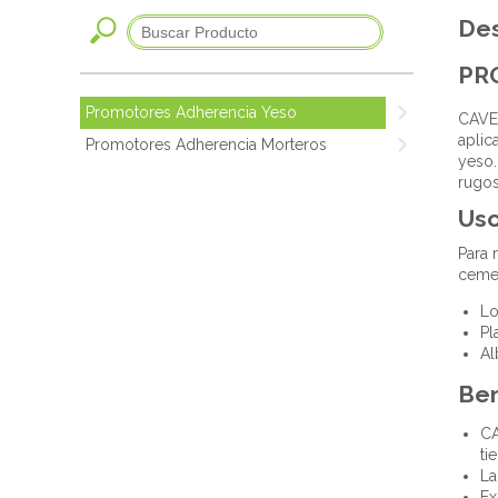
Des
PR
Promotores Adherencia Yeso
CAVE 
aplic
Promotores Adherencia Morteros
yeso.
rugos
Us
Para 
ceme
Lo
Pl
Al
Ben
CA
ti
La
Ex