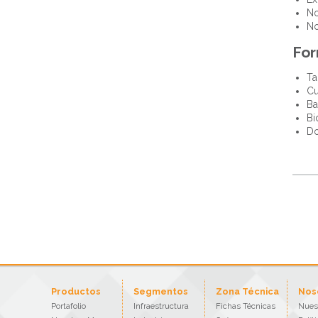
No
No
Fo
Ta
Cu
Ba
Bi
Do
Productos
Segmentos
Zona Técnica
Nos
Portafolio
Infraestructura
Fichas Técnicas
Nues