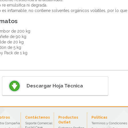
 re emulsifica ni degrada.
 es inflamable, no contiene solventes orgánicos volátiles, por lo que
rmatos
mbor de 200 kg
ñete de 90 kg
lde de 20 kg
dón de 5 kg
y Pack de 1 kg
Descargar Hoja Técnica
otros
Contáctenos
Productos
Políticas
Outlet
tra Compañía
Soporte Comercial
Terminos y Condiciones
Euclid Cave