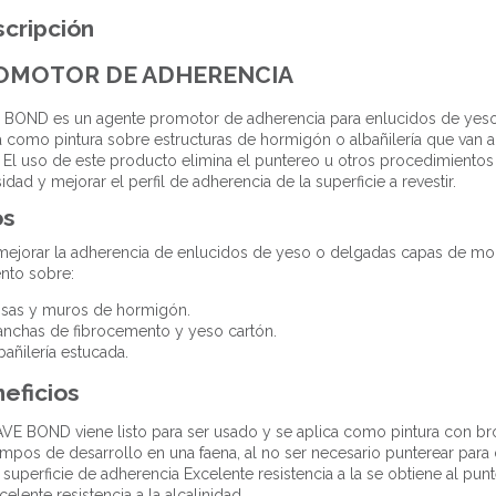
cripción
OMOTOR DE ADHERENCIA
BOND es un agente promotor de adherencia para enlucidos de yeso
a como pintura sobre estructuras de hormigón o albañilería que van a
 El uso de este producto elimina el puntereo u otros procedimientos 
idad y mejorar el perfil de adherencia de la superficie a revestir.
os
mejorar la adherencia de enlucidos de yeso o delgadas capas de mo
nto sobre:
sas y muros de hormigón.
anchas de fibrocemento y yeso cartón.
bañilería estucada.
eficios
VE BOND viene listo para ser usado y se aplica como pintura con br
empos de desarrollo en una faena, al no ser necesario punterear para
 superficie de adherencia Excelente resistencia a la se obtiene al punt
celente resistencia a la alcalinidad.